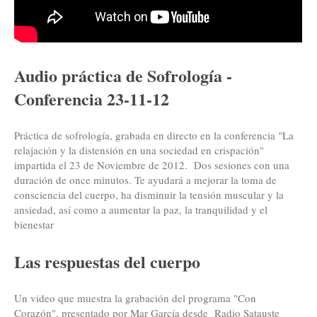
Audio práctica de Sofrología -
Conferencia 23-11-12
Práctica de sofrología, grabada en directo en la conferencia "La
relajación y la distensión en una sociedad en crispación"
impartida el 23 de Noviembre de 2012. Dos sesiones con una
duración de once minutos. Te ayudará a mejorar la toma de
consciencia del cuerpo, ha disminuir la tensión muscular y la
ansiedad, así como a aumentar la paz, la tranquilidad y el
bienestar
Las respuestas del cuerpo
Un video que muestra la grabación del programa "Con
Corazón", presentado por Mar García desde Radio Satauste