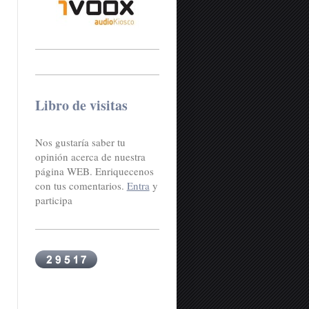
Libro de visitas
Nos gustaría saber tu
opinión acerca de nuestra
página WEB. Enriquecenos
con tus comentarios.
Entra
y
participa